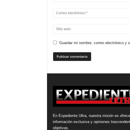
Guardar mi nombre, correo electrónico y 
En Expediente Ultra, nuestra misión es ofrece
información exclusiva y opiniones trascenden
objetivas.