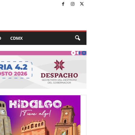
O
CDMX