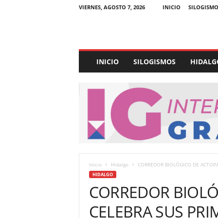
VIERNES, AGOSTO 7, 2026
INICIO
SILOGISMO
E
INICIO
SILOGISMOS
HIDALG
x
p
e
d
i
e
n
t
e
U
Inicio
Hidalgo
CORREDOR BIOLÓGICO DE ACTOPA
l
HIDALGO
t
CORREDOR BIOLÓ
r
a
CELEBRA SUS PRI