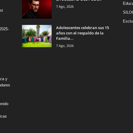
Educa
7 Ago, 2026
ez
SILO
Exclu
Adolescentes celebran sus 15
2025-
años con el respaldo de la
Familia...
7 Ago, 2026
ica y
ndares
enido
icas