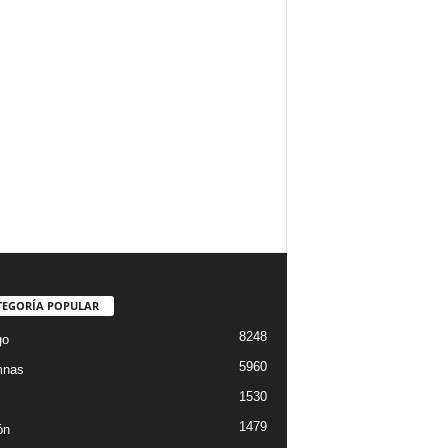
TEGORÍA POPULAR
8248
go
5960
mnas
1530
1479
ón