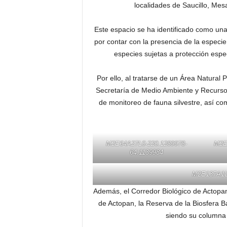
localidades de Saucillo, Me
Este espacio se ha identificado como una 
por contar con la presencia de la especi
especies sujetas a protección espe
Por ello, al tratarse de un Área Natural 
Secretaría de Medio Ambiente y Recurso
de monitoreo de fauna silvestre, así co
M2E64A27L0-220.1289978-
M2E
64.1139984
M2E137A1L1
Además, el Corredor Biológico de Actopan
de Actopan, la Reserva de la Biosfera B
siendo su columna 