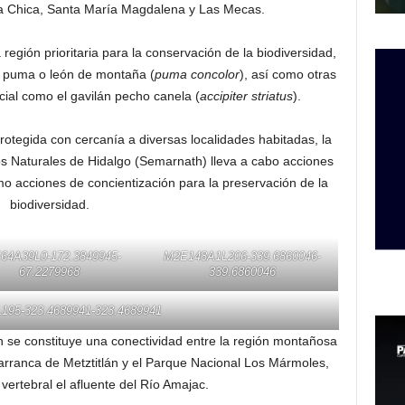
sa Chica, Santa María Magdalena y Las Mecas.
región prioritaria para la conservación de la biodiversidad,
e puma o león de montaña (
puma concolor
), así como otras
cial como el gavilán pecho canela (
accipiter striatus
).
Protegida con cercanía a diversas localidades habitadas, la
s Naturales de Hidalgo (Semarnath) lleva a cabo acciones
mo acciones de concientización para la preservación de la
biodiversidad.
64A39L0-172.3849945-
M2E148A1L206-339.6860046-
67.2279968
339.6860046
95-323.4689941-323.4689941
 se constituye una conectividad entre la región montañosa
arranca de Metztitlán y el Parque Nacional Los Mármoles,
vertebral el afluente del Río Amajac.