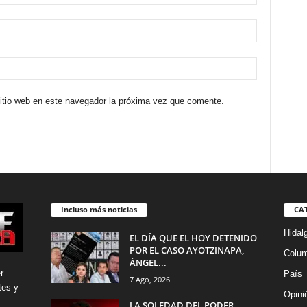
sitio web en este navegador la próxima vez que comente.
Incluso más noticias
CA
Hidal
EL DÍA QUE EL HOY DETENIDO
POR EL CASO AYOTZINAPA,
Colu
ÁNGEL...
r
País
7 Ago, 2026
tes y
Opini
LA SOLEDAD DEL PODER