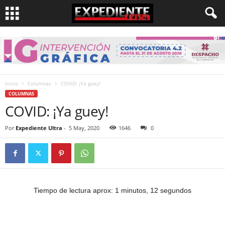
Inicio
Columnas
COVID: ¡Ya guey!
COLUMNAS
COVID: ¡Ya guey!
Por
Expediente Ultra
-
5 May, 2020
1646
0
Tiempo de lectura aprox: 1 minutos, 12 segundos