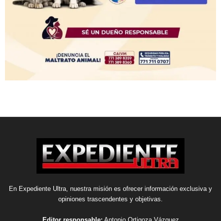
En Expediente Ultra, nuestra misión es ofrecer información exclusiva y
opiniones trascendentes y objetivas.
Editor responsable:
Antonio Ortigoza Vázquez