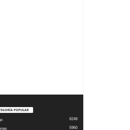
TEGORÍA POPULAR
8249
go
5960
mnas