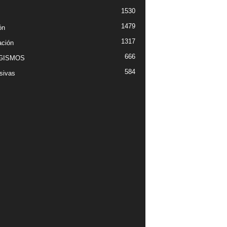
1530
1479
ón
1317
ción
666
GISMOS
584
sivas