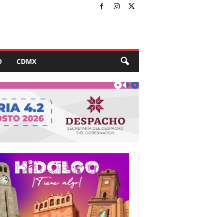
O
CDMX