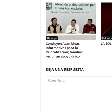
Hidalgo
Column
Concluyen Asambleas
LA SO
Informativas para la
Relocalización; familias
recibirán apoyo único
DEJA UNA RESPUESTA