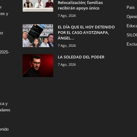
Relocalización; familias
r
recibirán apoyo único
País
tes y
7 Ago, 2026
Opini
Educa
EL DÍA QUE EL HOY DETENIDO
POR EL CASO AYOTZINAPA,
ez
SILO
ÁNGEL...
Exclu
7 Ago, 2026
2025-
LA SOLEDAD DEL PODER
7 Ago, 2026
ica y
ndares
enido