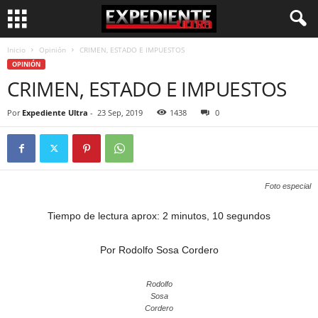
Inicio
Opinión
CRIMEN, ESTADO E IMPUESTOS
OPINIÓN
CRIMEN, ESTADO E IMPUESTOS
Por
Expediente Ultra
-
23 Sep, 2019
1438
0
Foto especial
Tiempo de lectura aprox: 2 minutos, 10 segundos
Por Rodolfo Sosa Cordero
Rodolfo
Sosa
Cordero