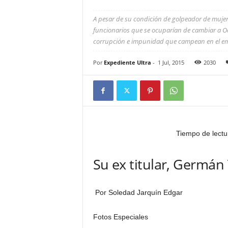
A pesar de su condición de golpeador de muje
funcionarios que se ocuparían de cambiar a Oa
corrupción e impunidad que campean en el e
Por
Expediente Ultra
-
1 Jul, 2015
2030
Tiempo de lectu
Su ex titular, Germán
Por Soledad Jarquín Edgar
Fotos Especiales