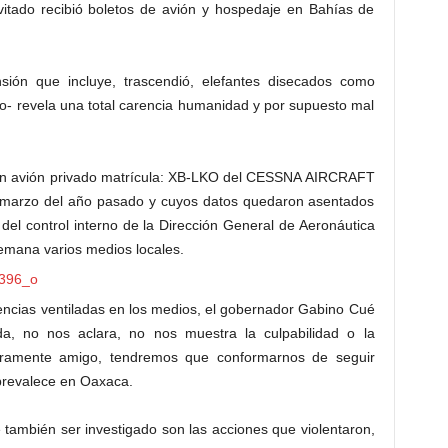
itado recibió boletos de avión y hospedaje en Bahías de
ión que incluye, trascendió, elefantes disecados como
erto- revela una total carencia humanidad y por supuesto mal
 un avión privado matrícula: XB-LKO del CESSNA AIRCRAFT
marzo del año pasado y cuyos datos quedaron asentados
del control interno de la Dirección General de Aeronáutica
semana varios medios locales.
encias ventiladas en los medios, el gobernador Gabino Cué
a, no nos aclara, no nos muestra la culpabilidad o la
uramente amigo, tendremos que conformarnos de seguir
prevalece en Oaxaca.
be también ser investigado son las acciones que violentaron,