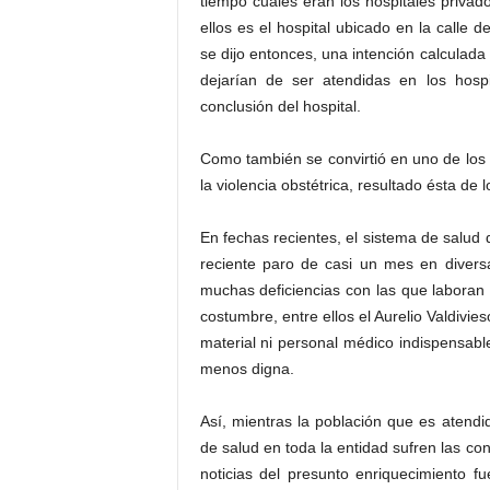
tiempo cuáles eran los hospitales privad
ellos es el hospital ubicado en la calle
se dijo entonces, una intención calculad
dejarían de ser atendidas en los hosp
conclusión del hospital.
Como también se convirtió en uno de los p
la violencia obstétrica, resultado ésta de l
En fechas recientes, el sistema de salud d
reciente paro de casi un mes en diversas
muchas deficiencias con las que laboran 
costumbre, entre ellos el Aurelio Valdivi
material ni personal médico indispensab
menos digna.
Así, mientras la población que es atendid
de salud en toda la entidad sufren las co
noticias del presunto enriquecimiento 