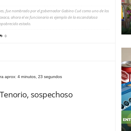
res, fue nombrado por el gobernador Gabino Cué como uno de los
xaca, ahora el ex funcionario es ejemplo de la escandalosa
mpobrecido estado.
0
ra aprox: 4 minutos, 23 segundos
 Tenorio, sospechoso