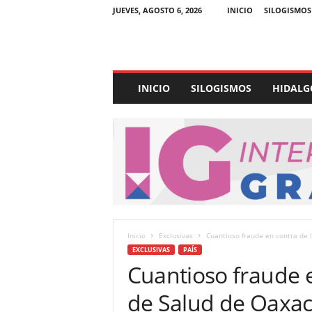
JUEVES, AGOSTO 6, 2026
INICIO
SILOGISMOS
E
INICIO
SILOGISMOS
HIDALG
x
p
e
d
i
e
n
t
e
U
Inicio
Exclusivas
Cuantioso fraude en contra de lo
l
EXCLUSIVAS
PAÍS
t
Cuantioso fraude e
r
a
de Salud de Oaxa