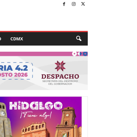
O
CDMX