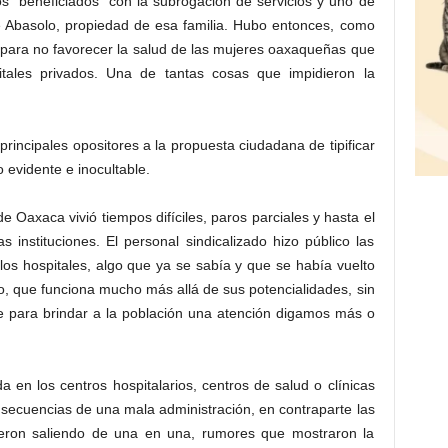
os “beneficiados” con la subrogación de servicios y uno de
 de Abasolo, propiedad de esa familia. Hubo entonces, como
a para no favorecer la salud de las mujeres oaxaqueñas que
itales privados. Una de tantas cosas que impidieron la
rincipales opositores a la propuesta ciudadana de tipificar
o evidente e inocultable.
e Oaxaca vivió tiempos difíciles, paros parciales y hasta el
 instituciones. El personal sindicalizado hizo público las
los hospitales, algo que ya se sabía y que se había vuelto
eso, que funciona mucho más allá de sus potencialidades, sin
le para brindar a la población una atención digamos más o
a en los centros hospitalarios, centros de salud o clínicas
nsecuencias de una mala administración, en contraparte las
fueron saliendo de una en una, rumores que mostraron la