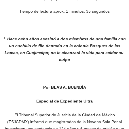
Tiempo de lectura aprox: 1 minutos, 35 segundos
* Hace ocho años asesinó a dos miembros
de una familia con
un cuchillo de filo dentado
en la colonia Bosques de las
Lomas, en
Cuajimalpa; no le alcanzará la vida para saldar
su
culpa
Por BLAS A. BUENDÍA
Especial de Expediente Ultra
El Tribunal Superior de Justicia de la Ciudad de México
(TSJCDMX) informó que magistrados de la Novena Sala Penal
impusieron una sentencia de 124 años y 6 meses de prisión a un