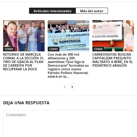
Artículos relacionados
Más del autor
CDMX
CDMX
CDMX
RETORNO DE MARCELA
Con más de 300 mil
CARREONISTAS BUSCAN
CHIMAL A LA SECCIÓN 31,
afiliaciones y 209
CAPITALIZAR PRESUNTO
TIRO DE GRACIA AL PLAN
asambleas “Que Siga la
MALTRATO A BEBÉ, EN EL
DE CARREÓN POR
Democracia” formaliza su
PEDIÁTRICO ARAGÓN
RECUPERAR LA DOCE
registro como nuevo
Partido Político Nacional;
estará en la...
DEJA UNA RESPUESTA