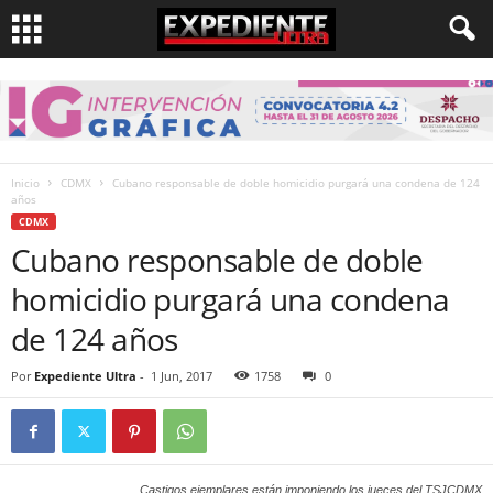
Inicio
CDMX
Cubano responsable de doble homicidio purgará una condena de 124
años
CDMX
Cubano responsable de doble
homicidio purgará una condena
de 124 años
Por
Expediente Ultra
-
1 Jun, 2017
1758
0
Castigos ejemplares están imponiendo los jueces del TSJCDMX