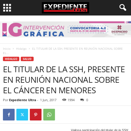
Inicio
Hidalgo
EL TITULAR DE LA SSH, PRESENTE EN REUNIÓN NACIONAL SOBRE
EL...
HIDALGO
SALUD
EL TITULAR DE LA SSH, PRESENTE
EN REUNIÓN NACIONAL SOBRE
EL CÁNCER EN MENORES
Por
Expediente Ultra
-
1 Jun, 2017
1994
0
Valiosa participación del titular de la SSH