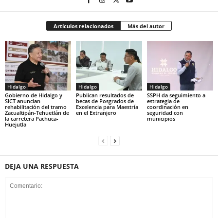
Artículos relacionados
Más del autor
Hidalgo
Hidalgo
Hidalgo
Gobierno de Hidalgo y
Publican resultados de
SSPH da seguimiento a
SICT anuncian
becas de Posgrados de
estrategia de
rehabilitación del tramo
Excelencia para Maestría
coordinación en
Zacualtipán-Tehuetlán de
en el Extranjero
seguridad con
la carretera Pachuca-
municipios
Huejutla
DEJA UNA RESPUESTA