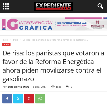
Inicio
País
De risa: los panistas que votaron a favor de la Reforma...
PAÍS
De risa: los panistas que votaron a
favor de la Reforma Energética
ahora piden movilizarse contra el
gasolinazo
Por
Expediente Ultra
-
5 Ene, 2017
1886
0