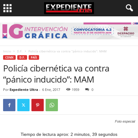
Inicio
D.F.
Policía cibernética va contra “pánico inducido”: MAM
CDMX
D.F.
PAÍS
Policía cibernética va contra
“pánico inducido”: MAM
Por
Expediente Ultra
-
6 Ene, 2017
1959
0
Foto especial
Tiempo de lectura aprox: 2 minutos, 39 segundos