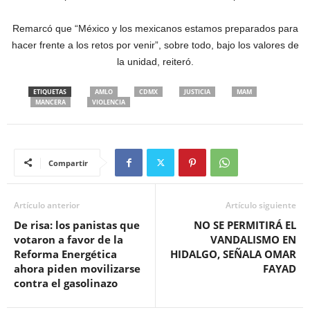
Remarcó que “México y los mexicanos estamos preparados para
hacer frente a los retos por venir”, sobre todo, bajo los valores de
la unidad, reiteró.
ETIQUETAS
AMLO
CDMX
JUSTICIA
MAM
MANCERA
VIOLENCIA
Compartir
Artículo anterior
Artículo siguiente
De risa: los panistas que
NO SE PERMITIRÁ EL
votaron a favor de la
VANDALISMO EN
Reforma Energética
HIDALGO, SEÑALA OMAR
ahora piden movilizarse
FAYAD
contra el gasolinazo