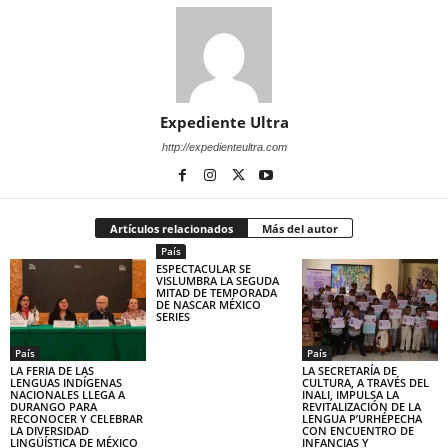
Expediente Ultra
http://expedienteultra.com
Artículos relacionados
Más del autor
País
ESPECTACULAR SE
VISLUMBRA LA SEGUDA
MITAD DE TEMPORADA
DE NASCAR MÉXICO
SERIES
País
País
LA FERIA DE LAS
LA SECRETARÍA DE
LENGUAS INDÍGENAS
CULTURA, A TRAVÉS DEL
NACIONALES LLEGA A
INALI, IMPULSA LA
DURANGO PARA
REVITALIZACIÓN DE LA
RECONOCER Y CELEBRAR
LENGUA P’URHÉPECHA
LA DIVERSIDAD
CON ENCUENTRO DE
LINGÜÍSTICA DE MÉXICO
INFANCIAS Y