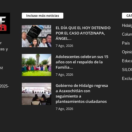
Incluso más noticias
CA
Hidal
EL DÍA QUE EL HOY DETENIDO
POR EL CASO AYOTZINAPA,
Colu
ÁNGEL...
r
País
7 Ago, 2026
tes y
Opini
Adolescentes celebran sus 15
Educa
años con el respaldo de la
Familia...
ez
SILO
7 Ago, 2026
Exclu
Gobierno de Hidalgo regresa
2025-
a Acaxochitlán con
seguimiento a
planteamientos ciudadanos
7 Ago, 2026