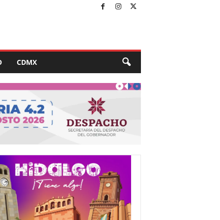
O
CDMX