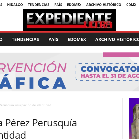
S
HIDALGO
TENDENCIAS
PAÍS
EDOMEX
ARCHIVO HISTÓRICO
CDMX
O
TENDENCIAS
PAÍS
EDOMEX
ARCHIVO HISTÓRIC
Perusquía usurpación de identidad
 Pérez Perusquía
ntidad