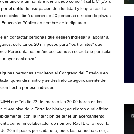
 denunció a un hombre identificado como “Raúl L.C” y/o a
por el delito de usurpación de identidad y lo que resulte,
s sociales, timó a cerca de 20 personas ofreciendo plazas
e Educación Pública en nombre de la diputada.
te en contactar personas que deseen ingresar a laborar a
os, solicitarles 20 mil pesos para “los trámites” que
rez Perusquía, ostentándose como su secretario particular
e mayor confianza”.
 algunas personas acudieron al Congreso del Estado y en
utada, quien desmintió y se deslindó categóricamente de
cción hecha por ese individuo.
JEH que “el día 22 de enero a las 20:00 horas en las
el 4to piso de la Torre legislativa; acudieron a mi oficina
debidamente, con la intención de tener un acercamiento
enta como mi colaborador de nombre Raúl L.C, ofrece la
de 20 mil pesos por cada una, pues les ha hecho creer, a