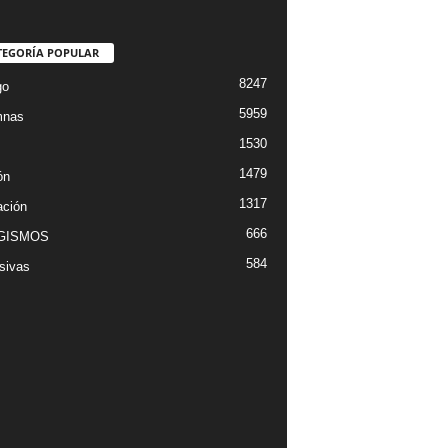
TEGORÍA POPULAR
8247
go
5959
mnas
1530
1479
ón
1317
ción
666
GISMOS
584
sivas