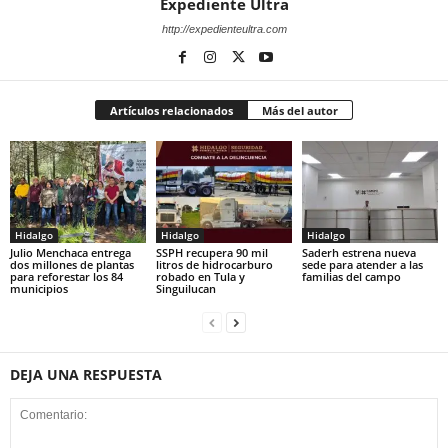
Expediente Ultra
http://expedienteultra.com
Artículos relacionados
Más del autor
Hidalgo
Hidalgo
Hidalgo
Julio Menchaca entrega
SSPH recupera 90 mil
Saderh estrena nueva
dos millones de plantas
litros de hidrocarburo
sede para atender a las
para reforestar los 84
robado en Tula y
familias del campo
municipios
Singuilucan
DEJA UNA RESPUESTA