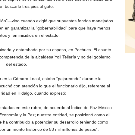
en buscarle tres pies al gato.
ación”—vino cuando exigió que supuestos fondos manejados
ran en garantizar la “gobernabilidad” para que haya menos
tos y feminicidios en el estado.
 asesinada y entambada por su esposo, en Pachuca. El asunto
ompetencia de la alcaldesa Yoli Tellería y no del gobierno
del estado.
a en la Cámara Local, estaba “pajareando” durante la
chó con atención lo que el funcionario dijo, referente al
uridad en Hidalgo, cuando expresó:
ntadas en este rubro, de acuerdo al Índice de Paz México
a Economía y la Paz; nuestra entidad, se posicionó como el
ue ha contribuido a potenciar su desarrollo teniendo como
por un monto histórico de 53 mil millones de pesos”.