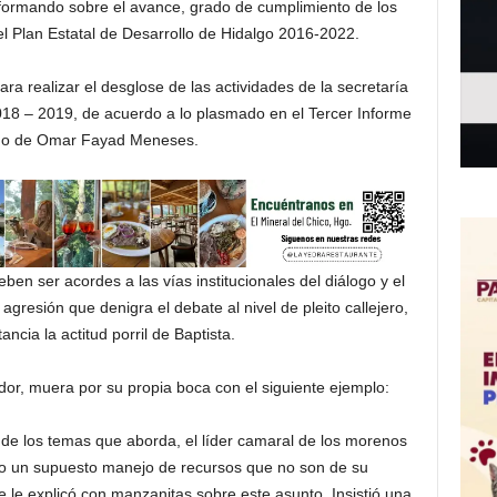
formando sobre el avance, grado de cumplimiento de los
 el Plan Estatal de Desarrollo de Hidalgo 2016-2022.
ara realizar el desglose de las actividades de la secretaría
018 – 2019, de acuerdo a lo plasmado en el Tercer Informe
no de Omar Fayad Meneses.
n ser acordes a las vías institucionales del diálogo y el
agresión que denigra el debate al nivel de pleito callejero,
ncia la actitud porril de Baptista.
ador, muera por su propia boca con el siguiente ejemplo:
de los temas que aborda, el líder camaral de los morenos
rio un supuesto manejo de recursos que no son de su
e le explicó con manzanitas sobre este asunto. Insistió una