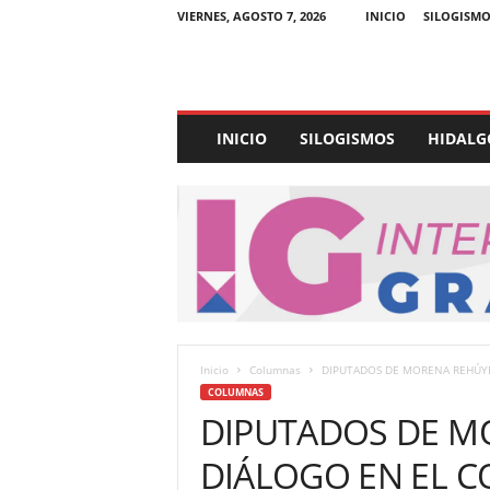
VIERNES, AGOSTO 7, 2026
INICIO
SILOGISMO
E
INICIO
SILOGISMOS
HIDALG
x
p
e
d
i
e
n
t
e
U
Inicio
Columnas
DIPUTADOS DE MORENA REHÚYE
l
COLUMNAS
t
DIPUTADOS DE M
r
a
DIÁLOGO EN EL 