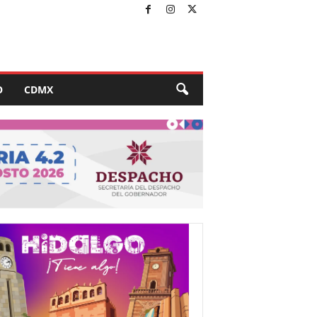
O
CDMX