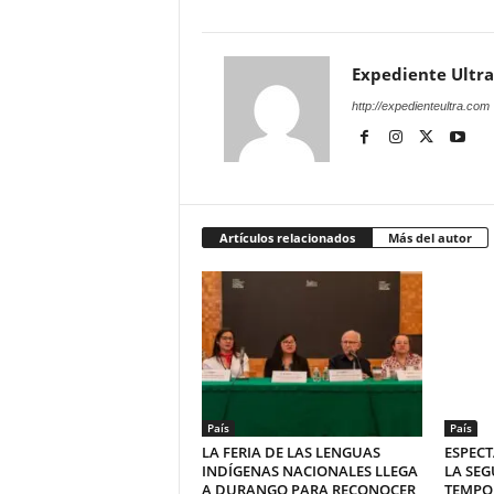
Expediente Ultra
http://expedienteultra.com
Artículos relacionados
Más del autor
País
País
LA FERIA DE LAS LENGUAS
ESPECT
INDÍGENAS NACIONALES LLEGA
LA SEG
A DURANGO PARA RECONOCER
TEMPO