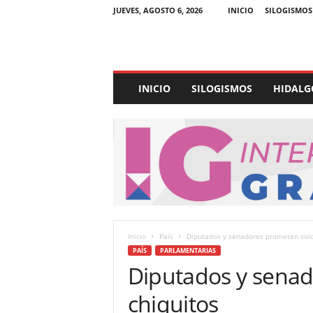
JUEVES, AGOSTO 6, 2026
INICIO
SILOGISMOS
E
INICIO
SILOGISMOS
HIDALG
x
p
e
d
i
e
n
t
e
U
Inicio
País
Diputados y senadores prometen solo 
l
PAÍS
PARLAMENTARIAS
t
Diputados y senad
r
a
chiquitos