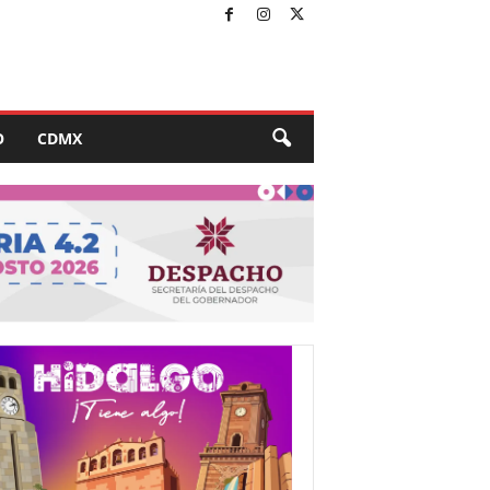
O
CDMX