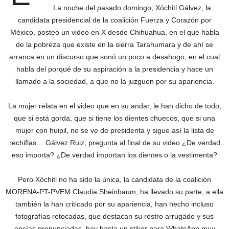
La noche del pasado domingo, Xóchitl Gálvez, la
candidata presidencial de la coalición Fuerza y Corazón por
México, posteó un video en X desde Chihuahua, en el que habla
de la pobreza que existe en la sierra Tarahumara y de ahí se
arranca en un discurso que sonó un poco a desahogo, en el cual
habla del porqué de su aspiración a la presidencia y hace un
llamado a la sociedad, a que no la juzguen por su apariencia.
La mujer relata en el video que en su andar, le han dicho de todo,
que si está gorda, que si tiene los dientes chuecos, que si una
mujer con huipil, no se ve de presidenta y sigue así la lista de
rechiflas… Gálvez Ruiz, pregunta al final de su video ¿De verdad
eso importa? ¿De verdad importan los dientes o la vestimenta?
Pero Xóchitl no ha sido la única, la candidata de la coalición
MORENA-PT-PVEM Claudia Sheinbaum, ha llevado su parte, a ella
también la han criticado por su apariencia, han hecho incluso
fotografías retocadas, que destacan su rostro arrugado y sus
encías pronunciadas, hay hasta un stiker para WhatsApp muy