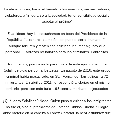
Desde entonces, hacia el llamado a los asesinos, secuestradores,
violadores, a “integrarse a la sociedad, tener sensibilidad social y
respetar al prójimo”.
Esas ideas, hoy las escuchamos en boca del Presidente de la
República. “Los narcos también son pueblo, seres humanos” –
aunque torturen y maten con crueldad inhumana-; “hay que
perdonar”… abrazos no balazos para los criminales. Pobrecitos.
A lo que voy, porque es lo paradójico de este episodio en que
Solalinde pidió perdón a los Zetas. En agosto de 2010, este grupo
criminal había masacrado, en San Fernando, Tamaulipas, a 72
inmigrantes. En abril de 2011, le respondió al clérigo en el mismo
territorio, pero con más furia: 193 centroamericanos ejecutados.
¿Qué logró Solalinde? Nada. Quien puso a cuidar a los inmigrantes
no fue él, sino el presidente de Estados Unidos. Bueno. Si logró
algo: meterle en la cabeza a López Obrador, la peor estupidez que