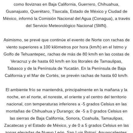
como lloviznas en Baja California, Guerrero, Chihuahua,
Guanajuato, Querétaro, Tlaxcala, Estado de México y Ciudad de
México, informó la Comisión Nacional del Agua (Conagua), a través
del Servicio Meteorológico Nacional (SMN).
Asimismo, se prevé que continúe el evento de Norte con rachas de
viento superiores a 100 kilómetros por hora (km/h) en el Istmo y
Golfo de Tehuantepec, rachas de más de 80 km/h en las costas de
Veracruz y de hasta 60 km/h en los litorales de Tamaulipas,
Tabasco y de la Península de Yucatán. En la Península de Baja
California y el Mar de Cortés, se prevén rachas de hasta 60 km/h.
El ambiente frío se mantendrá, principalmente en la mañana y la
noche, en el norte, el noreste, el oriente y el centro del territorio
nacional, con temperaturas inferiores a -5 grados Celsius en las
montañas de Chihuahua y Durango; de -5 a 0 grados Celsius en
las sierras de Baja California, Sonora, Coahuila, Tamaulipas,
Zacatecas y el Estado de México, y de 0 a 5 grados Celsius en las
zonas elevadas de Nuevo León, San Luis Potosí, Aguascalientes,