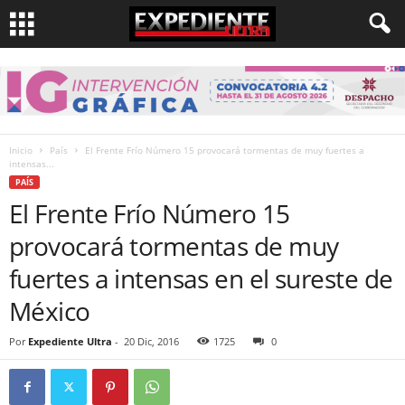
Inicio
País
El Frente Frío Número 15 provocará tormentas de muy fuertes a
intensas...
PAÍS
El Frente Frío Número 15
provocará tormentas de muy
fuertes a intensas en el sureste de
México
Por
Expediente Ultra
-
20 Dic, 2016
1725
0