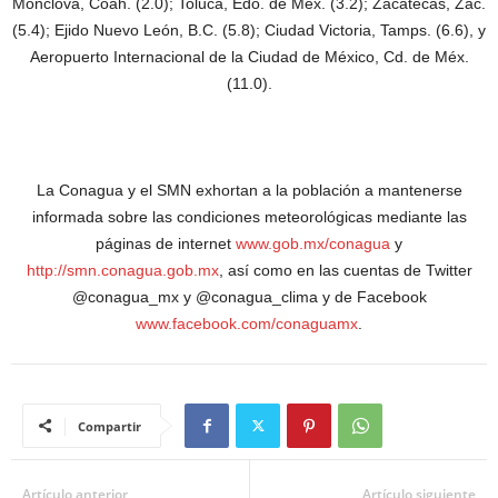
Monclova, Coah. (2.0); Toluca, Edo. de Méx. (3.2); Zacatecas, Zac.
(5.4); Ejido Nuevo León, B.C. (5.8); Ciudad Victoria, Tamps. (6.6), y
Aeropuerto Internacional de la Ciudad de México, Cd. de Méx.
(11.0).
La Conagua y el SMN exhortan a la población a mantenerse
informada sobre las condiciones meteorológicas mediante las
páginas de internet
www.gob.mx/conagua
y
http://smn.conagua.gob.mx
, así como en las cuentas de Twitter
@conagua_mx y @conagua_clima y de Facebook
www.facebook.com/conaguamx
.
Compartir
Artículo anterior
Artículo siguiente