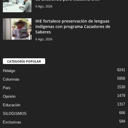
6 Ago, 2026
IHE fortalece preservación de lenguas
indígenas con programa Cazadores de
Saberes
6 Ago, 2026
CATEGORÍA POPULAR
8241
Hidalgo
5958
Columnas
1530
País
1479
Opinión
1317
Educación
666
SILOGISMOS
584
Exclusivas