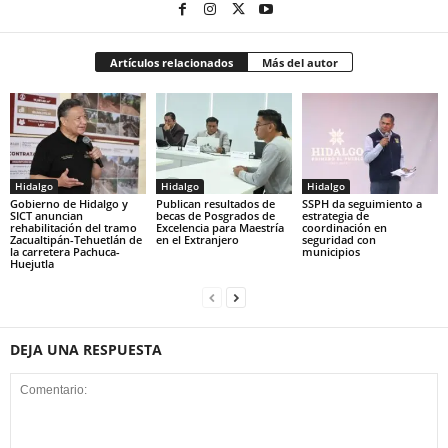
Artículos relacionados
Más del autor
Hidalgo
Hidalgo
Hidalgo
Gobierno de Hidalgo y
Publican resultados de
SSPH da seguimiento a
SICT anuncian
becas de Posgrados de
estrategia de
rehabilitación del tramo
Excelencia para Maestría
coordinación en
Zacualtipán-Tehuetlán de
en el Extranjero
seguridad con
la carretera Pachuca-
municipios
Huejutla
DEJA UNA RESPUESTA