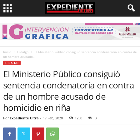
Inicio
Hidalgo
El Ministerio Público consiguió sentencia condenatoria en contra de
un hombre acusado...
HIDALGO
El Ministerio Público consiguió
sentencia condenatoria en contra
de un hombre acusado de
homicidio en riña
Por
Expediente Ultra
-
17 Feb, 2020
1230
0