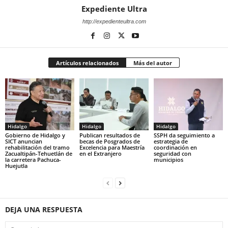
Expediente Ultra
http://expedienteultra.com
Artículos relacionados
Más del autor
Hidalgo
Hidalgo
Hidalgo
Gobierno de Hidalgo y
Publican resultados de
SSPH da seguimiento a
SICT anuncian
becas de Posgrados de
estrategia de
rehabilitación del tramo
Excelencia para Maestría
coordinación en
Zacualtipán-Tehuetlán de
en el Extranjero
seguridad con
la carretera Pachuca-
municipios
Huejutla
DEJA UNA RESPUESTA