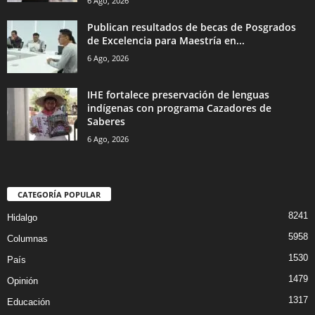
6 Ago, 2026
Publican resultados de becas de Posgrados
de Excelencia para Maestría en...
6 Ago, 2026
IHE fortalece preservación de lenguas
indígenas con programa Cazadores de
Saberes
6 Ago, 2026
CATEGORÍA POPULAR
8241
Hidalgo
5958
Columnas
1530
País
1479
Opinión
1317
Educación