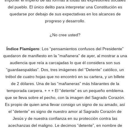
imponer el imperio de las formas a todas las expresiones sociales
del pueblo. El único delito para interpretar una Constitución es
quedarse por debajo de sus expectativas en los alcances de
progreso y desarrollo.
¿No cree usted?
Índice Flamígero
: Los “pensamientos confusos del Presidente”
quedaron de manifiesto en la “mañanera” de ayer, al mostrar a una
audiencia que reía a carcajadas lo que él considera son sus
“guardaespaldas”. Dos, tres imágenes del “Detente” católico, un
trébol de cuatro hojas que no encontró en su cartera, y un billete
de 2 dólares. Una de las “mañaneras” más hilarantes de la
temporada carpera. + + + El “detente” es un pequeño emblema
que se lleva sobre el pecho, con la imagen del Sagrado Corazón.
Es propio de quien ama llevar consigo un signo de su amado, así
el “detente” es signo de nuestro amor al Sagrado Corazón de
Jesús y de nuestra confianza en su protección contra las
acechanzas del maligno. Le decimos “detente”, en nombre de