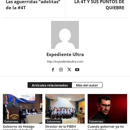
Las aguerridas “adelitas”
LA 4T Y SUS PUNTOS DE
de la #4T
QUIEBRE
Expediente Ultra
http://expedienteultra.com
Artículos relacionados
Más del autor
Columnas
Columnas
Columnas
Gobierno de Hidalgo
Director de la PIBEH
Cuando gobernar ya no
consolida el trabajo
recorre regiones para
es suficiente