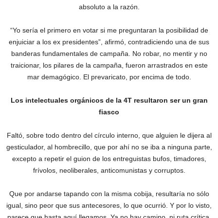
absoluto a la razón.
“Yo sería el primero en votar si me preguntaran la posibilidad de
enjuiciar a los ex presidentes”, afirmó, contradiciendo una de sus
banderas fundamentales de campaña. No robar, no mentir y no
traicionar, los pilares de la campaña, fueron arrastrados en este
mar demagógico. El prevaricato, por encima de todo.
Los intelectuales orgánicos de la 4T resultaron ser un gran
fiasco
Faltó, sobre todo dentro del círculo interno, que alguien le dijera al
gesticulador, al hombrecillo, que por ahí no se iba a ninguna parte,
excepto a repetir el guion de los entreguistas bufos, timadores,
frívolos, neoliberales, anticomunistas y corruptos.
Que por andarse tapando con la misma cobija, resultaría no sólo
igual, sino peor que sus antecesores, lo que ocurrió. Y por lo visto,
parece que hasta aquí llegamos. Ya no hay camino, ni ruta crítica,