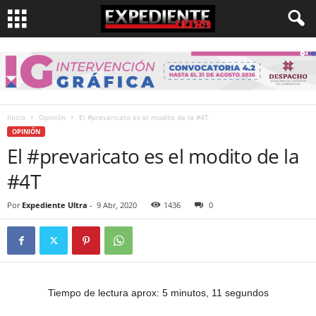
Inicio
Opinión
El #prevaricato es el modito de la #4T
OPINIÓN
El #prevaricato es el modito de la
#4T
Por
Expediente Ultra
-
9 Abr, 2020
1436
0
Tiempo de lectura aprox: 5 minutos, 11 segundos