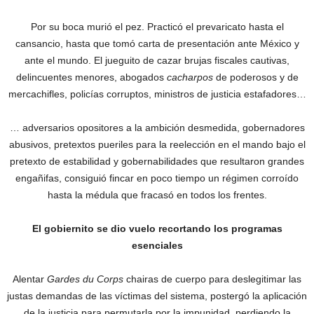
Por su boca murió el pez. Practicó el prevaricato hasta el
cansancio, hasta que tomó carta de presentación ante México y
ante el mundo. El jueguito de cazar brujas fiscales cautivas,
delincuentes menores, abogados
cacharpos
de poderosos y de
mercachifles, policías corruptos, ministros de justicia estafadores…
… adversarios opositores a la ambición desmedida, gobernadores
abusivos, pretextos pueriles para la reelección en el mando bajo el
pretexto de estabilidad y gobernabilidades que resultaron grandes
engañifas, consiguió fincar en poco tiempo un régimen corroído
hasta la médula que fracasó en todos los frentes.
El gobiernito se dio vuelo recortando los programas
esenciales
Alentar
Gardes du Corps
chairas de cuerpo para deslegitimar las
justas demandas de las víctimas del sistema, postergó la aplicación
de la justicia para permutarla por la impunidad, perdiendo la