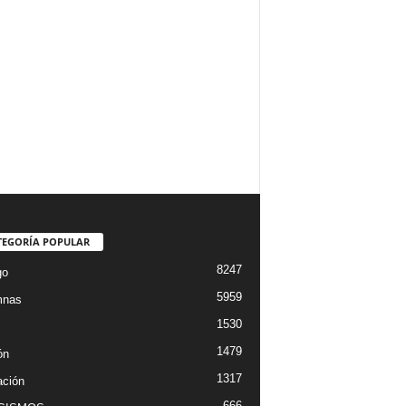
TEGORÍA POPULAR
8247
go
5959
mnas
1530
1479
ón
1317
ción
666