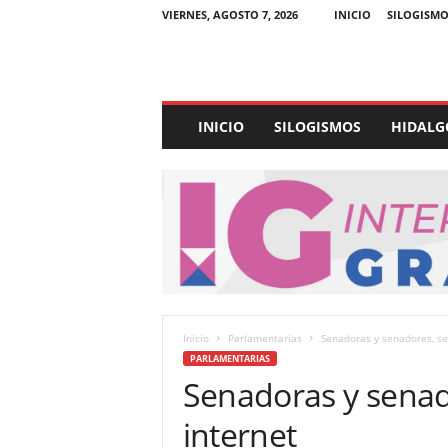
VIERNES, AGOSTO 7, 2026
INICIO
SILOGISMO
E
INICIO
SILOGISMOS
HIDALG
x
p
e
d
i
e
n
t
e
U
Inicio
Parlamentarias
Senadoras y senadores, se
l
PARLAMENTARIAS
t
Senadoras y senad
r
a
internet