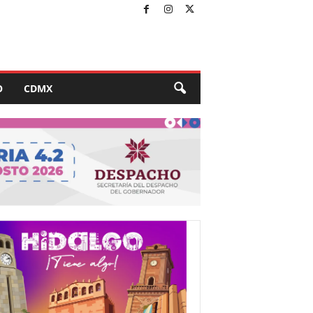
O
CDMX