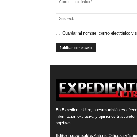
Guardar mi nombre, correo electrónico y 
En Expediente Ultra, nuestra misión es ofrece
información exclusiva y opiniones trascenden
objetivas.
Editor responsable:
Antonio Ortigoza Vázqu