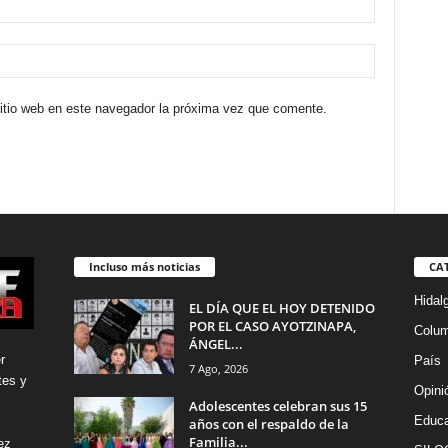
sitio web en este navegador la próxima vez que comente.
Incluso más noticias
CA
Hidal
EL DÍA QUE EL HOY DETENIDO
POR EL CASO AYOTZINAPA,
Colu
ÁNGEL...
r
País
7 Ago, 2026
tes y
Opini
Adolescentes celebran sus 15
Educa
años con el respaldo de la
Familia...
ez