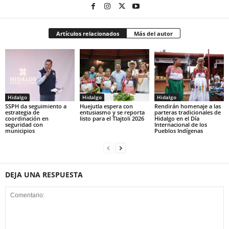
Artículos relacionados
Más del autor
Hidalgo
Hidalgo
Hidalgo
SSPH da seguimiento a
Huejutla espera con
Rendirán homenaje a las
estrategia de
entusiasmo y se reporta
parteras tradicionales de
coordinación en
listo para el Tlajtoli 2026
Hidalgo en el Día
seguridad con
Internacional de los
municipios
Pueblos Indígenas
DEJA UNA RESPUESTA