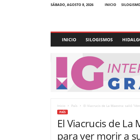
SÁBADO, AGOSTO 8, 2026
INICIO
SILOGISM
E
INICIO
SILOGISMOS
HIDALG
x
p
e
d
i
e
n
t
e
U
Inicio
País
El Viacrucis de La Maestra: salió “libr
l
PAÍS
t
El Viacrucis de La M
r
a
para ver morir a su