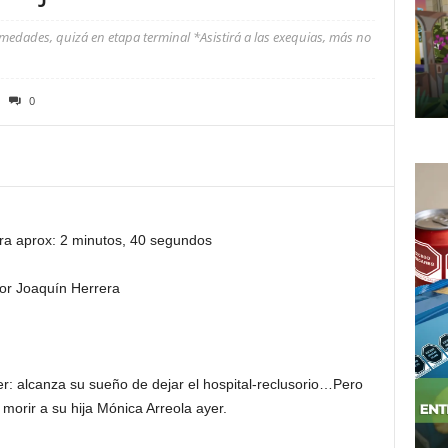
medades, quizá en etapa terminal *Asistirá a las exequias, más no
0
ra aprox: 2 minutos, 40 segundos
or Joaquín Herrera
her: alcanza su sueño de dejar el hospital-reclusorio…Pero
 morir a su hija Mónica Arreola ayer.