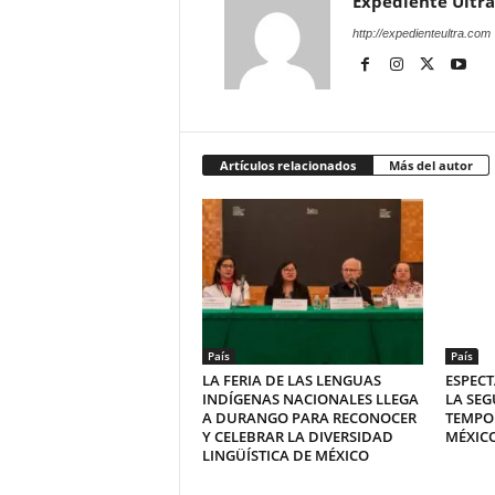
Expediente Ultra
http://expedienteultra.com
Artículos relacionados
Más del autor
País
País
LA FERIA DE LAS LENGUAS
ESPECT
INDÍGENAS NACIONALES LLEGA
LA SEG
A DURANGO PARA RECONOCER
TEMPO
Y CELEBRAR LA DIVERSIDAD
MÉXICO
LINGÜÍSTICA DE MÉXICO