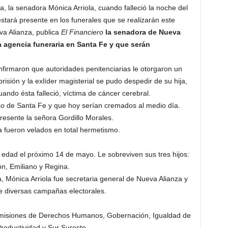
a, la senadora Mónica Arriola, cuando falleció la noche del
stará presente en los funerales que se realizarán este
va Alianza, publica
El Financiero
la senadora de Nueva
 agencia funeraria en Santa Fe y que serán
nfirmaron que autoridades penitenciarias le otorgaron un
isión y la exlíder magisterial se pudo despedir de su hija,
uando ésta falleció, víctima de cáncer cerebral.
so
de Santa Fe y que hoy serían cremados al medio día.
resente la señora Gordillo Morales.
la fueron velados en total hermetismo.
 edad el próximo 14 de mayo. Le sobreviven sus tres hijos:
n, Emiliano y Regina.
, Mónica Arriola fue secretaria general de Nueva Alianza y
e diversas campañas electorales.
misiones de Derechos Humanos, Gobernación, Igualdad de
roductividad y Sur Sureste.