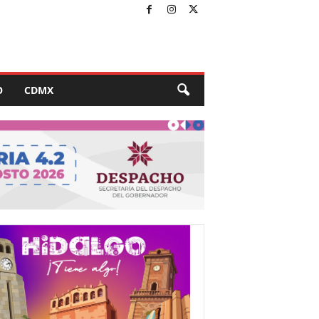
O
CDMX