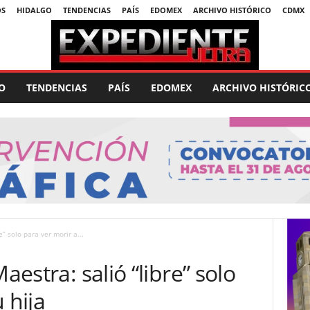
OS
HIDALGO
TENDENCIAS
PAÍS
EDOMEX
ARCHIVO HISTÓRICO
CDMX
O
TENDENCIAS
PAÍS
EDOMEX
ARCHIVO HISTÓRIC
e” solo para ver morir a...
aestra: salió “libre” solo
 hija