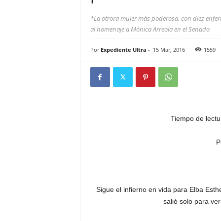
*La otrora mujer más poderosa, con diez enfer
al homenaje a Mónica Arreola en el Senado
Por
Expediente Ultra
-
15 Mar, 2016
1559
Tiempo de lectu
P
Sigue el infierno en vida para Elba Est
salió solo para ver