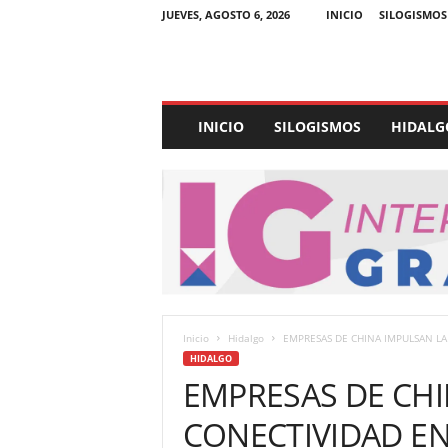
JUEVES, AGOSTO 6, 2026
INICIO
SILOGISMOS
E
INICIO
SILOGISMOS
HIDALG
x
p
e
d
i
e
n
t
e
U
Inicio
Hidalgo
EMPRESAS DE CHINA IMPULSAN LA
l
HIDALGO
t
EMPRESAS DE CHI
r
a
CONECTIVIDAD EN