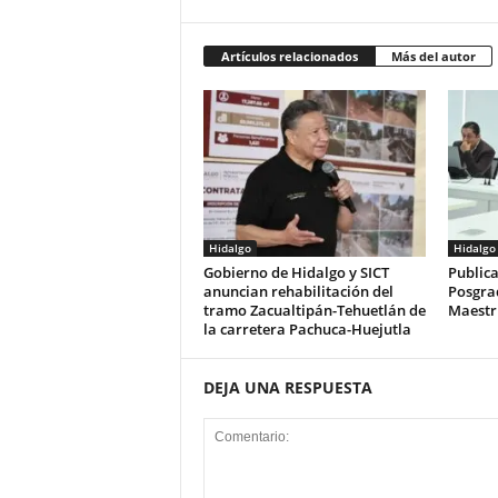
Artículos relacionados
Más del autor
Hidalgo
Hidalgo
Gobierno de Hidalgo y SICT
Publica
anuncian rehabilitación del
Posgra
tramo Zacualtipán-Tehuetlán de
Maestrí
la carretera Pachuca-Huejutla
DEJA UNA RESPUESTA