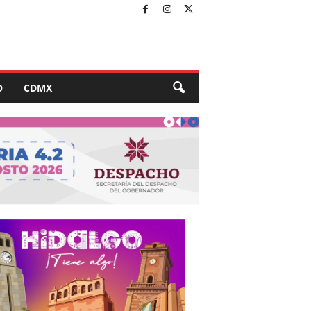
O
CDMX