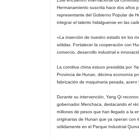
Este encuentro internacional da continuid
Hermanamiento suscrita hace dos años po
representante del Gobierno Popular de H
integrar el talento hidalguense en las cad
«La inserción de nuestro estado en los me
sólidas. Fortalecer la cooperación con H
comercio, desarrollo industrial e innovac
La comitiva china estuvo presidida por Yan
Provincia de Hunan, décima economía prov
fabricación de maquinaria pesada, acero y
Durante su intervención, Yang Qi reconoc
gobernador Menchaca, destacando el récor
millones de pesos que han llegado a la en
originarias de Hunan que ya operan con é
sólidamente en el Parque Industrial Quma