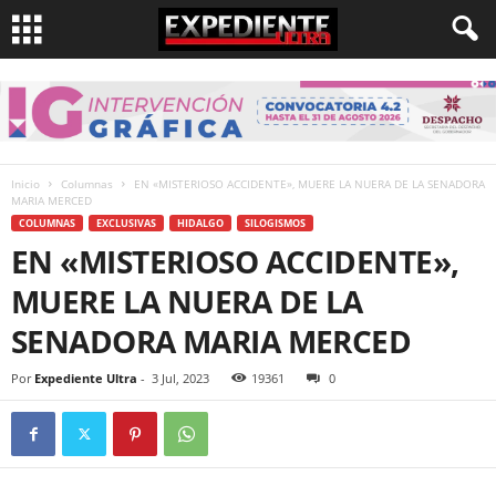
Inicio
Columnas
EN «MISTERIOSO ACCIDENTE», MUERE LA NUERA DE LA SENADORA
MARIA MERCED
COLUMNAS
EXCLUSIVAS
HIDALGO
SILOGISMOS
EN «MISTERIOSO ACCIDENTE»,
MUERE LA NUERA DE LA
SENADORA MARIA MERCED
Por
Expediente Ultra
-
3 Jul, 2023
19361
0