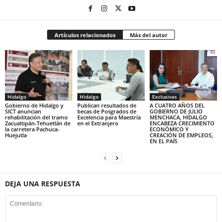
Artículos relacionados
Más del autor
Hidalgo
Hidalgo
Exclusivas
Gobierno de Hidalgo y
Publican resultados de
A CUATRO AÑOS DEL
SICT anuncian
becas de Posgrados de
GOBIERNO DE JULIO
rehabilitación del tramo
Excelencia para Maestría
MENCHACA, HIDALGO
Zacualtipán-Tehuetlán de
en el Extranjero
ENCABEZA CRECIMIENTO
la carretera Pachuca-
ECONÓMICO Y
Huejutla
CREACIÓN DE EMPLEOS,
EN EL PAÍS
DEJA UNA RESPUESTA