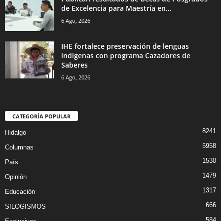
de Excelencia para Maestría en...
6 Ago, 2026
IHE fortalece preservación de lenguas
indígenas con programa Cazadores de
Saberes
6 Ago, 2026
CATEGORÍA POPULAR
8241
Hidalgo
5958
Columnas
1530
País
1479
Opinión
1317
Educación
666
SILOGISMOS
584