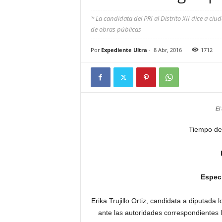
* La candidata del PRI al Distrito XII dice a 
de obras públicas
Por
Expediente Ultra
-
8 Abr, 2016
1712
El
Tiempo de
Especi
Erika Trujillo Ortiz, candidata a diputada 
ante las autoridades correspondientes l