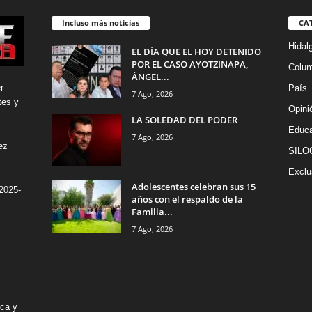
Incluso más noticias
CA
Hidal
EL DÍA QUE EL HOY DETENIDO
POR EL CASO AYOTZINAPA,
Colu
ÁNGEL...
r
País
7 Ago, 2026
tes y
Opini
LA SOLEDAD DEL PODER
Educa
7 Ago, 2026
ez
SILO
Exclu
Adolescentes celebran sus 15
2025-
años con el respaldo de la
Familia...
7 Ago, 2026
ica y