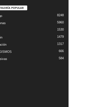
TEGORÍA POPULAR
8248
go
5960
mnas
1530
1479
ón
1317
ción
666
GISMOS
584
sivas