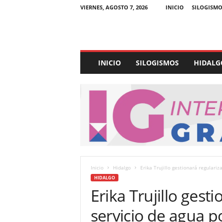
VIERNES, AGOSTO 7, 2026
INICIO
SILOGISMO
E
INICIO
SILOGISMOS
HIDALG
x
p
e
d
i
e
n
t
e
U
Inicio
Hidalgo
Erika Trujillo gestionará regulariz
l
HIDALGO
t
Erika Trujillo gesti
r
a
servicio de agua 