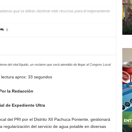
ciudadanos que se deben destinar más recursos para el mejoramiento
0
 tema del vital líquido, un reclamo que será atendido de llegar al Congres Local
 lectura aprox: 33 segundos
Por la Redacción
al de Expediente Ultra
local del PRI por el Distrito XII Pachuca Poniente, gestionará
a regularización del servicio de agua potable en diversas