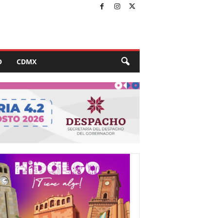
O
CDMX