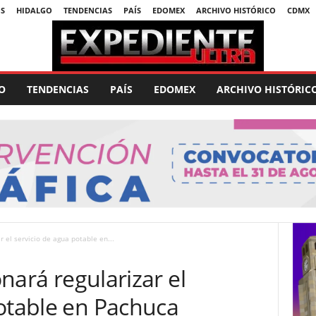
S
HIDALGO
TENDENCIAS
PAÍS
EDOMEX
ARCHIVO HISTÓRICO
CDMX
O
TENDENCIAS
PAÍS
EDOMEX
ARCHIVO HISTÓRIC
ar el servicio de agua potable en...
onará regularizar el
potable en Pachuca