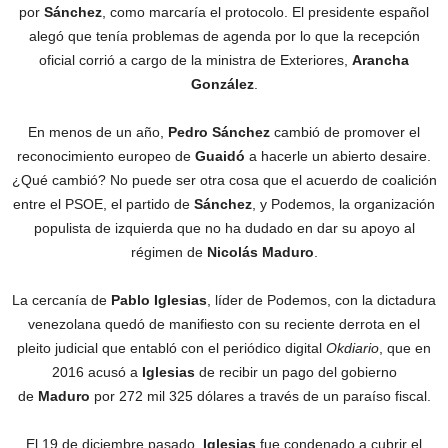
por
Sánchez
, como marcaría el protocolo. El presidente español
alegó que tenía problemas de agenda por lo que la recepción
oficial corrió a cargo de la ministra de Exteriores,
Arancha
González
.
En menos de un año,
Pedro Sánchez
cambió de promover el
reconocimiento europeo de
Guaidó
a hacerle un abierto desaire.
¿Qué cambió? No puede ser otra cosa que el acuerdo de coalición
entre el PSOE, el partido de
Sánchez
, y Podemos, la organización
populista de izquierda que no ha dudado en dar su apoyo al
régimen de
Nicolás Maduro
.
La cercanía de
Pablo Iglesias
, líder de Podemos, con la dictadura
venezolana quedó de manifiesto con su reciente derrota en el
pleito judicial que entabló con el periódico digital
Okdiario
, que en
2016 acusó a
Iglesias
de recibir un pago del gobierno
de
Maduro
por 272 mil 325 dólares a través de un paraíso fiscal.
El 19 de diciembre pasado,
Iglesias
fue condenado a cubrir el