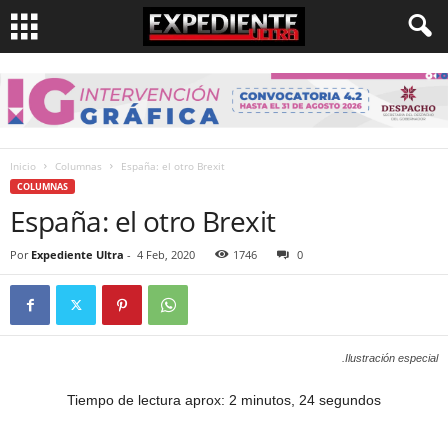
Inicio
Columnas
España: el otro Brexit
COLUMNAS
España: el otro Brexit
Por
Expediente Ultra
-
4 Feb, 2020
1746
0
.Ilustración especial
Tiempo de lectura aprox: 2 minutos, 24 segundos