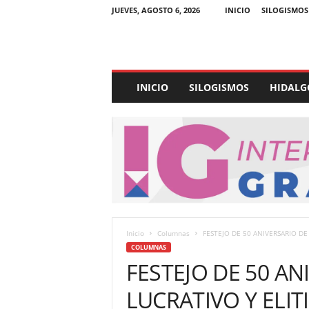
JUEVES, AGOSTO 6, 2026
INICIO
SILOGISMOS
E
INICIO
SILOGISMOS
HIDALG
x
p
e
d
i
e
n
t
e
U
Inicio
Columnas
FESTEJO DE 50 ANIVERSARIO DE
l
COLUMNAS
t
FESTEJO DE 50 A
r
a
LUCRATIVO Y ELIT