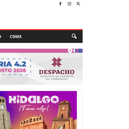
O
CDMX