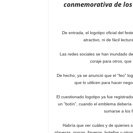
conmemorativa de los 
De entrada, el logotipo oficial del fe
atractivo, ni de fácil lect
Las redes sociales se han inundado de
coraje para otros, que
De hecho, ya se anunció que el “feo” lo
que lo utilicen para hacer neg
El cuestionado logotipo ya fue registrad
un “botín”, cuando el emblema debería q
sumarse a los f
Habría que ver cuáles y de quienes 
playeras, gorras, llaveros, botellas y otr