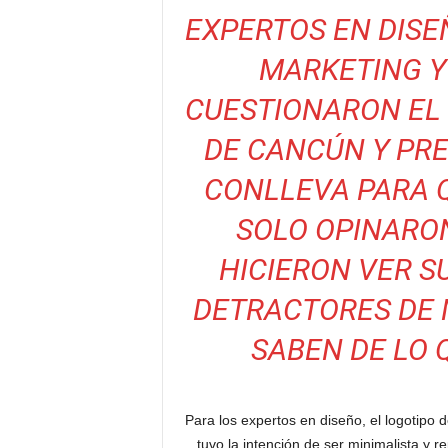
EXPERTOS EN DISE
MARKETING Y
CUESTIONARON EL 
DE CANCÚN Y PRE
CONLLEVA PARA 
SOLO OPINARO
HICIERON VER SU
DETRACTORES DE 
SABEN DE LO 
Para los expertos en diseño, el logotipo d
tuvo la intención de ser minimalista y re