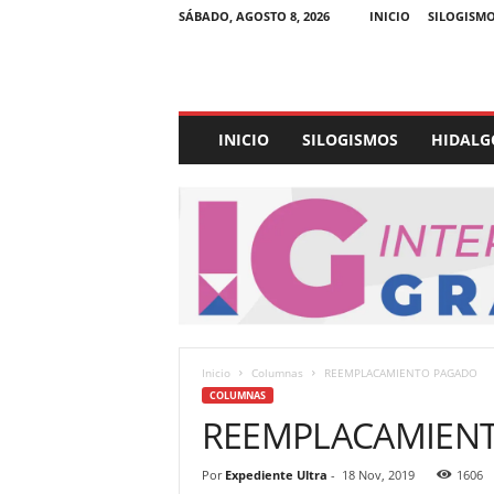
SÁBADO, AGOSTO 8, 2026
INICIO
SILOGISM
E
INICIO
SILOGISMOS
HIDALG
x
p
e
d
i
e
n
t
e
U
Inicio
Columnas
REEMPLACAMIENTO PAGADO
l
COLUMNAS
t
REEMPLACAMIEN
r
a
Por
Expediente Ultra
-
18 Nov, 2019
1606