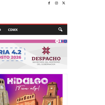
O
CDMX