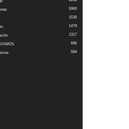
go
5960
mnas
1530
1479
ón
1317
ción
666
GISMOS
584
sivas