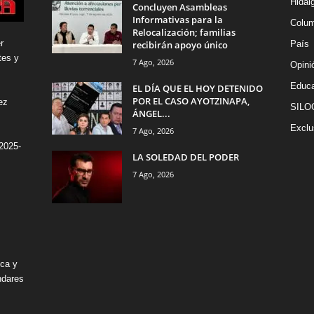
Hidal
Concluyen Asambleas
Informativas para la
Colu
Relocalización; familias
r
recibirán apoyo único
País
tes y
7 Ago, 2026
Opini
Educa
EL DÍA QUE EL HOY DETENIDO
POR EL CASO AYOTZINAPA,
ez
SILO
ÁNGEL...
Exclu
7 Ago, 2026
2025-
LA SOLEDAD DEL PODER
7 Ago, 2026
ica y
ndares