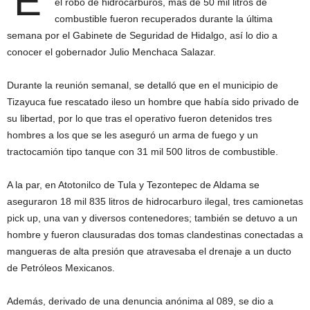
E
el robo de hidrocarburos, más de 50 mil litros de
combustible fueron recuperados durante la última
semana por el Gabinete de Seguridad de Hidalgo, así lo dio a
conocer el gobernador Julio Menchaca Salazar.
Durante la reunión semanal, se detalló que en el municipio de
Tizayuca fue rescatado ileso un hombre que había sido privado de
su libertad, por lo que tras el operativo fueron detenidos tres
hombres a los que se les aseguró un arma de fuego y un
tractocamión tipo tanque con 31 mil 500 litros de combustible.
A la par, en Atotonilco de Tula y Tezontepec de Aldama se
aseguraron 18 mil 835 litros de hidrocarburo ilegal, tres camionetas
pick up, una van y diversos contenedores; también se detuvo a un
hombre y fueron clausuradas dos tomas clandestinas conectadas a
mangueras de alta presión que atravesaba el drenaje a un ducto
de Petróleos Mexicanos.
Además, derivado de una denuncia anónima al 089, se dio a