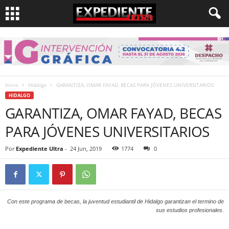
Inicio
Hidalgo
GARANTIZA, OMAR FAYAD, BECAS PARA JÓVENES UNIVERSITARIOS
HIDALGO
GARANTIZA, OMAR FAYAD, BECAS
PARA JÓVENES UNIVERSITARIOS
Por
Expediente Ultra
-
24 Jun, 2019
1774
0
Con este programa de becas, la juventud estudiantil de Hidalgo garantizan el termino de
sus estudios profesionales.