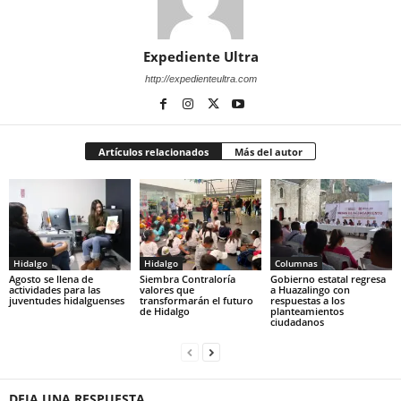
Expediente Ultra
http://expedienteultra.com
Artículos relacionados
Más del autor
Hidalgo
Hidalgo
Columnas
Agosto se llena de
Siembra Contraloría
Gobierno estatal regresa
actividades para las
valores que
a Huazalingo con
juventudes hidalguenses
transformarán el futuro
respuestas a los
de Hidalgo
planteamientos
ciudadanos
DEJA UNA RESPUESTA