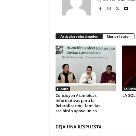
http://expedienteultra.com
Artículos relacionados
Más del autor
Hidalgo
Column
Concluyen Asambleas
LA SO
Informativas para la
Relocalización; familias
recibirán apoyo único
DEJA UNA RESPUESTA