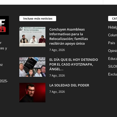
Incluso más noticias
CA
Hidal
Concluyen Asambleas
Informativas para la
Colu
Relocalización; familias
r
recibirán apoyo único
País
tes y
7 Ago, 2026
Opini
Educa
EL DÍA QUE EL HOY DETENIDO
POR EL CASO AYOTZINAPA,
ez
SILO
ÁNGEL...
Exclu
7 Ago, 2026
2025-
LA SOLEDAD DEL PODER
7 Ago, 2026