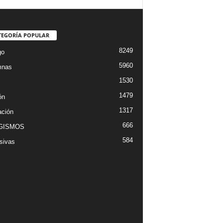
TEGORÍA POPULAR
8249
go
5960
mnas
1530
1479
ón
1317
ción
666
GISMOS
584
sivas