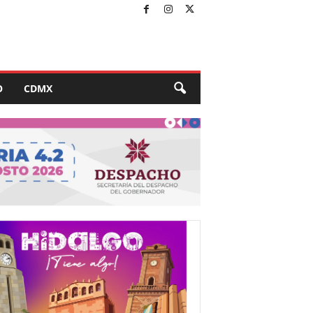
O
CDMX