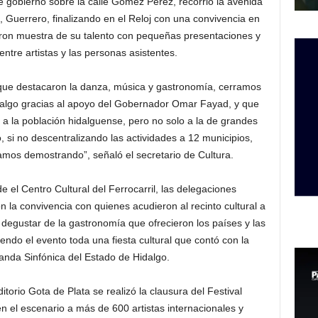
 de gobierno sobre la calle Gómez Pérez, recorrió la avenida
, Guerrero, finalizando en el Reloj con una convivencia en
eron muestra de su talento con pequeñas presentaciones y
ntre artistas y las personas asistentes.
 que destacaron la danza, música y gastronomía, cerramos
idalgo gracias al apoyo del Gobernador Omar Fayad, y que
ra a la población hidalguense, pero no solo a la de grandes
si no descentralizando las actividades a 12 municipios,
stamos demostrando”, señaló el secretario de Cultura.
 el Centro Cultural del Ferrocarril, las delegaciones
n la convivencia con quienes acudieron al recinto cultural a
y degustar de la gastronomía que ofrecieron los países y las
iendo el evento toda una fiesta cultural que contó con la
Banda Sinfónica del Estado de Hidalgo.
itorio Gota de Plata se realizó la clausura del Festival
en el escenario a más de 600 artistas internacionales y