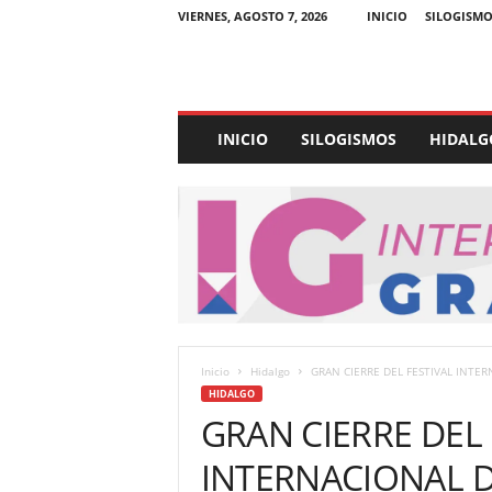
VIERNES, AGOSTO 7, 2026
INICIO
SILOGISMO
E
INICIO
SILOGISMOS
HIDALG
x
p
e
d
i
e
n
t
e
U
Inicio
Hidalgo
GRAN CIERRE DEL FESTIVAL INTE
l
HIDALGO
t
GRAN CIERRE DEL 
r
a
INTERNACIONAL 