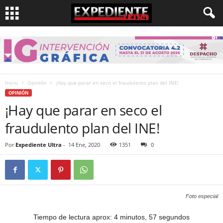
Inicio
Opinión
¡Hay que parar en seco el fraudulento plan del INE!
OPINIÓN
¡Hay que parar en seco el
fraudulento plan del INE!
Por
Expediente Ultra
-
14 Ene, 2020
1351
0
Foto especial
Tiempo de lectura aprox: 4 minutos, 57 segundos