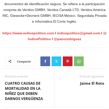
documentos de identificación segura. Se refiere a la participación
conjunta de Veridos GMBH, Veridos Canadá LTD, Veridos América
INC, Giesecke+Devrient GMBH, IECISA México, Seguridata Privada
e Informática El Corte Inglés.
https://www.indicepolitico.com
/
indicepolitico@gmail.com
/
@
IndicePolitico
/
@pacorodriguez
Compartir
Artículo anterior
Artículo siguiente
CUATRO CAUSAS DE
Jaime El Roto
MORTALIDAD EN LA
NIÑEZ QUE DEBEN
DARNOS VERGÜENZA