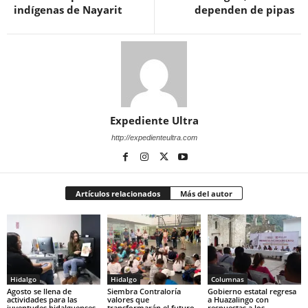
indígenas de Nayarit
dependen de pipas
Expediente Ultra
http://expedienteultra.com
Artículos relacionados
Más del autor
Hidalgo
Hidalgo
Columnas
Agosto se llena de
Siembra Contraloría
Gobierno estatal regresa
actividades para las
valores que
a Huazalingo con
juventudes hidalguenses
transformarán el futuro
respuestas a los