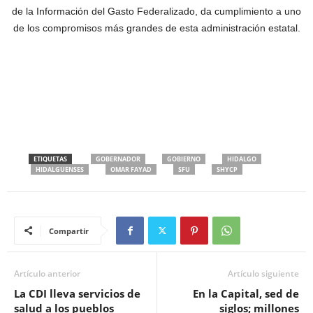
de la Información del Gasto Federalizado, da cumplimiento a uno
de los compromisos más grandes de esta administración estatal.
ETIQUETAS
GOBERNADOR
GOBIERNO
HIDALGO
HIDALGUENSES
OMAR FAYAD
SFU
SHYCP
Compartir
Artículo anterior
Artículo siguiente
La CDI lleva servicios de
En la Capital, sed de
salud a los pueblos
siglos; millones