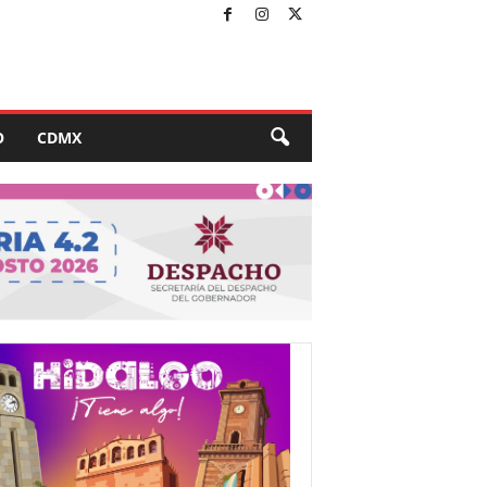
O
CDMX