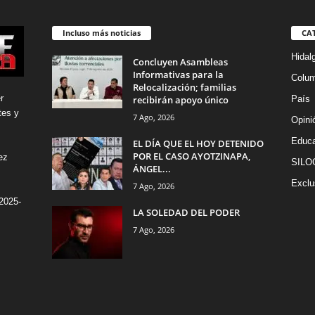
Incluso más noticias
CA
Hidal
Concluyen Asambleas
Informativas para la
Colu
Relocalización; familias
r
recibirán apoyo único
País
tes y
7 Ago, 2026
Opini
Educa
EL DÍA QUE EL HOY DETENIDO
POR EL CASO AYOTZINAPA,
ez
SILO
ÁNGEL...
Exclu
7 Ago, 2026
2025-
LA SOLEDAD DEL PODER
7 Ago, 2026