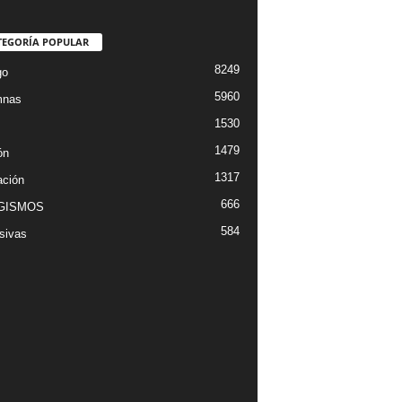
TEGORÍA POPULAR
8249
go
5960
mnas
1530
1479
ón
1317
ción
666
GISMOS
584
sivas