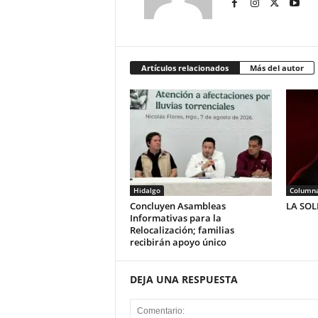
Artículos relacionados
Más del autor
Hidalgo
Column
Concluyen Asambleas
LA SO
Informativas para la
Relocalización; familias
recibirán apoyo único
DEJA UNA RESPUESTA