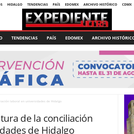
OS
HIDALGO
TENDENCIAS
PAÍS
EDOMEX
ARCHIVO HISTÓRICO
CDMX
O
TENDENCIAS
PAÍS
EDOMEX
ARCHIVO HISTÓRIC
liación laboral en universidades de Hidalgo
ura de la conciliación
idades de Hidalgo