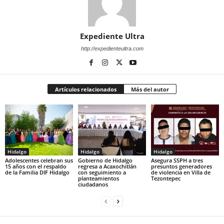
Expediente Ultra
http://expedienteultra.com
Artículos relacionados
Más del autor
Hidalgo
Hidalgo
Hidalgo
Adolescentes celebran sus
Gobierno de Hidalgo
Asegura SSPH a tres
15 años con el respaldo
regresa a Acaxochitlán
presuntos generadores
de la Familia DIF Hidalgo
con seguimiento a
de violencia en Villa de
planteamientos
Tezontepec
ciudadanos