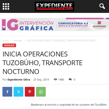
Inicio
Hidalgo
INICIA OPERACIONES TUZOBÚHO, TRANSPORTE NOCTURNO
HIDALGO
INICIA OPERACIONES
TUZOBÚHO, TRANSPORTE
NOCTURNO
Por
Expediente Ultra
-
25 Sep, 2019
1486
0
Banderazo al servicio y seguridad de los usuarios del TuzoBúho