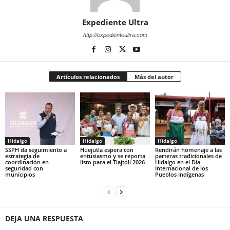
Expediente Ultra
http://expedienteultra.com
Artículos relacionados
Más del autor
Hidalgo
Hidalgo
Hidalgo
SSPH da seguimiento a
Huejutla espera con
Rendirán homenaje a las
estrategia de
entusiasmo y se reporta
parteras tradicionales de
coordinación en
listo para el Tlajtoli 2026
Hidalgo en el Día
seguridad con
Internacional de los
municipios
Pueblos Indígenas
DEJA UNA RESPUESTA