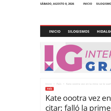
SÁBADO, AGOSTO 8, 2026
INICIO
SILOGISM
E
INICIO
SILOGISMOS
HIDALG
x
p
e
d
i
e
n
t
e
U
Inicio
País
Kate oootra vez en la mira: se le vuelve
l
PAÍS
t
Kate oootra vez en 
r
a
citar; falló la prim