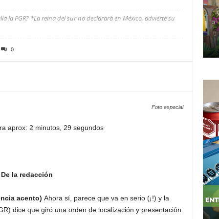
lla la PGR? *La reina del sur no declarará en México, advierte su
0
Foto especial
ra aprox: 2 minutos, 29 segundos
De la redacción
encia acento)
Ahora sí, parece que va en serio (¡!) y la
R) dice que giró una orden de localización y presentación