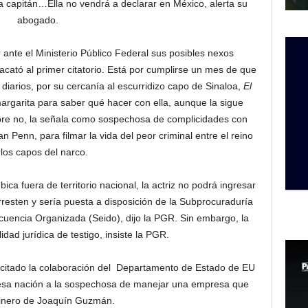
a capitán…Ella no vendrá a declarar en México, alerta su
abogado.
 ante el Ministerio Público Federal sus posibles nexos
 acató al primer citatorio. Está por cumplirse un mes de que
e diarios, por su cercanía al escurridizo capo de Sinaloa,
El
argarita para saber qué hacer con ella, aunque la sigue
empre no, la señala como sospechosa de complicidades con
 Penn, para filmar la vida del peor criminal entre el reino
 los capos del narco.
ica fuera de territorio nacional, la actriz no podrá ingresar
rresten y sería puesta a disposición de la Subprocuraduría
cuencia Organizada (Seido), dijo la PGR. Sin embargo, la
idad jurídica de testigo, insiste la PGR.
icitado la colaboración del Departamento de Estado de EU
en esa nación a la sospechosa de manejar una empresa que
dinero de Joaquín Guzmán.