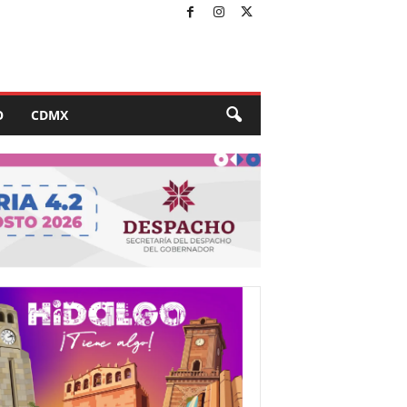
O
CDMX