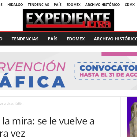
OS
HIDALGO
TENDENCIAS
PAÍS
EDOMEX
ARCHIVO HISTÓRICO
CDMX
O
TENDENCIAS
PAÍS
EDOMEX
ARCHIVO HISTÓRIC
 a citar; falló...
la mira: se le vuelve a
era vez