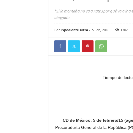
*Si la montaña no va a Kate ¿por qué va a ir a e
abogado
Por
Expediente Ultra
-
5 Feb, 2016
1702
Tiempo de lectu
CD de México, 5 de febrero/15 (ag
Procuraduría General de la República (PG