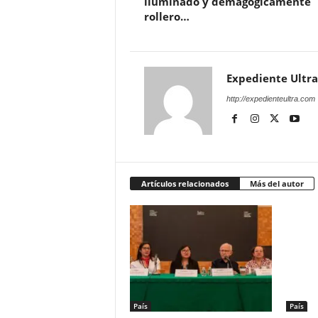
iluminado y demagógicamente
rollero…
Expediente Ultra
http://expedienteultra.com
Artículos relacionados
Más del autor
País
País