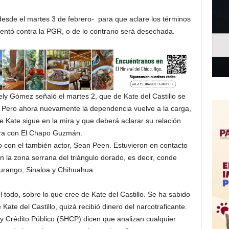
desde el martes 3 de febrero- para que aclare los términos
tó contra la PGR, o de lo contrario será desechada.
rely Gómez señaló el martes 2, que de Kate del Castillo se
Pero ahora nuevamente la dependencia vuelve a la carga,
ue Kate sigue en la mira y que deberá aclarar su relación
era con El Chapo Guzmán.
o con el también actor, Sean Peen. Estuvieron en contacto
la zona serrana del triángulo dorado, es decir, conde
urango, Sinaloa y Chihuahua.
l todo, sobre lo que cree de Kate del Castillo. Se ha sabido
ate del Castillo, quizá recibió dinero del narcotraficante.
y Crédito Público (SHCP) dicen que analizan cualquier