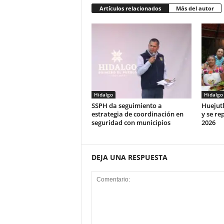
Artículos relacionados
Más del autor
Hidalgo
Hidalgo
SSPH da seguimiento a
Huejut
estrategia de coordinación en
y se rep
seguridad con municipios
2026
DEJA UNA RESPUESTA