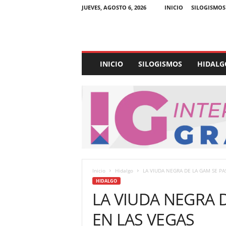
JUEVES, AGOSTO 6, 2026
INICIO
SILOGISMOS
E
INICIO
SILOGISMOS
HIDALG
x
p
e
d
i
e
n
t
e
U
Inicio
Hidalgo
LA VIUDA NEGRA DE LA GAM SE PAS
l
HIDALGO
t
LA VIUDA NEGRA D
r
a
EN LAS VEGAS