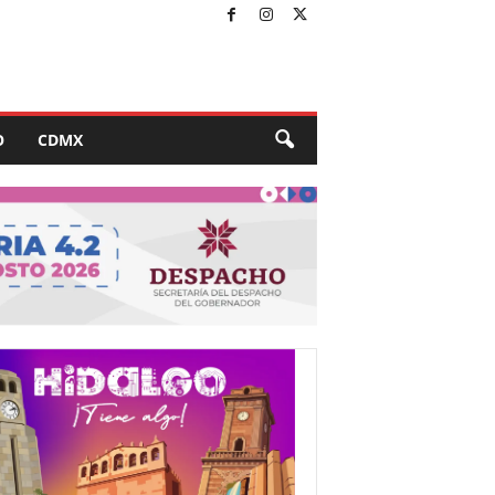
O
CDMX