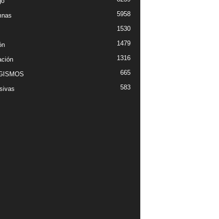
go
5958
mnas
1530
1479
ón
1316
ción
665
GISMOS
583
sivas