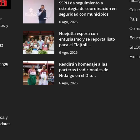
Hidal
SSPH da seguimiento a
estrategia de coordinación en
Colu
seguridad con municipios
r
País
6 Ago, 2026
tes y
Opini
Huejutla espera con
Educa
entusiasmo y se reporta listo
para el Tlajtoli...
ez
SILO
6 Ago, 2026
Exclu
Rendirán homenaje a las
2025-
parteras tradicionales de
Hidalgo en el Día...
6 Ago, 2026
ica y
ndares