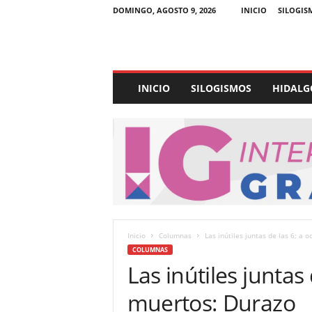
DOMINGO, AGOSTO 9, 2026
INICIO
SILOGIS
E
INICIO
SILOGISMOS
HIDALG
x
p
e
d
i
e
n
t
e
U
Inicio
Columnas
Las inútiles juntas de las 6; a 
l
COLUMNAS
t
Las inútiles juntas
r
a
muertos: Durazo