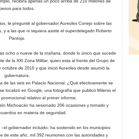
jemplo, recibirá apenas un poco arriba de 210 millones de
pesos para todos.
os, le pregunté al gobernador Aureoles Conejo sobre las
, y a las que ni siquiera asiste el superdelegado Roberto
Pantoja.
a las ocho o nueve de la mañana, donde lo único que sucede
te de la XXI Zona Militar, quien esta al frente del Grupo de
 octubre de 2015 y que inició Aureoles desde asumió la
gubernatura.
ta de las seis en Palacio Nacional. ¿Qué efectivamente se
se localizó en Google, una fotografía que publicó Milenio el
 promocional relativo al primer informe.
ación Michoacán ha sesionado 206 ocasiones y tomado y
acuerdos en materia de seguridad.
o –el gobernador incluido- ha sostenido en los municipios
re de este año, mil 392 reuniones con las autoridades y