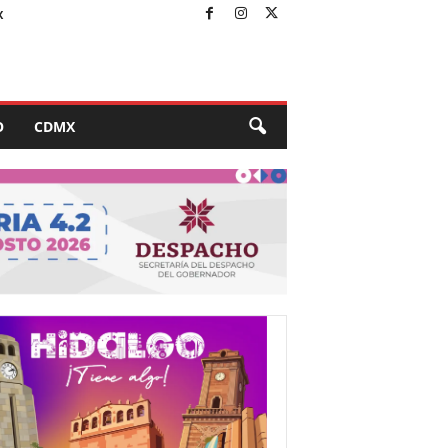
X
O
CDMX