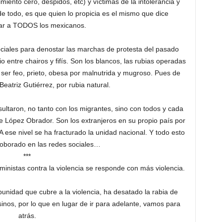
iento cero, despidos, etc) y víctimas de la intolerancia y
 de todo, es que quien lo propicia es el mismo que dice
ar a TODOS los mexicanos.
sociales para denostar las marchas de protesta del pasado
io entre chairos y fifís. Son los blancos, las rubias operadas
a ser feo, prieto, obesa por malnutrida y mugroso. Pues de
Beatriz Gutiérrez, por rubia natural.
ultaron, no tanto con los migrantes, sino con todos y cada
 de López Obrador. Son los extranjeros en su propio país por
A ese nivel se ha fracturado la unidad nacional. Y todo esto
roborado en las redes sociales…
***
ministas contra la violencia se responde con más violencia.
unidad que cubre a la violencia, ha desatado la rabia de
inos, por lo que en lugar de ir para adelante, vamos para
atrás.