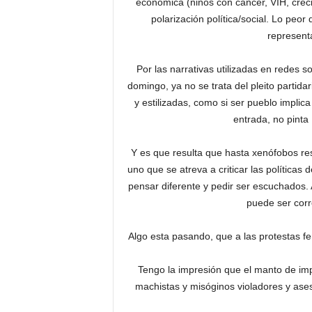
económica (niños con cáncer, VIH, crecim
polarización política/social. Lo peor
represent
Por las narrativas utilizadas en redes 
domingo, ya no se trata del pleito partidar
y estilizadas, como si ser pueblo implic
entrada, no pinta 
Y es que resulta que hasta xenófobos res
uno que se atreva a criticar las políticas
pensar diferente y pedir ser escuchados. 
puede ser cor
Algo esta pasando, que a las protestas fe
Tengo la impresión que el manto de imp
machistas y misóginos violadores y ases