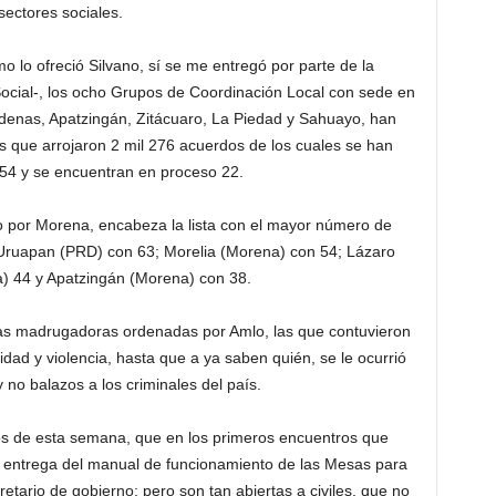
sectores sociales.
 lo ofreció Silvano, sí se me entregó por parte de la
cial-, los ocho Grupos de Coordinación Local con sede en
denas, Apatzingán, Zitácuaro, La Piedad y Sahuayo, han
s que arrojaron 2 mil 276 acuerdos de los cuales se han
254 y se encuentran en proceso 22.
 por Morena, encabeza la lista con el mayor número de
 Uruapan (PRD) con 63; Morelia (Morena) con 54; Lázaro
 44 y Apatzingán (Morena) con 38.
 las madrugadoras ordenadas por Amlo, las que contuvieron
idad y violencia, hasta que a ya saben quién, se le ocurrió
 no balazos a los criminales del país.
ios de esta semana, que en los primeros encuentros que
a entrega del manual de funcionamiento de las Mesas para
retario de gobierno; pero son tan abiertas a civiles, que no