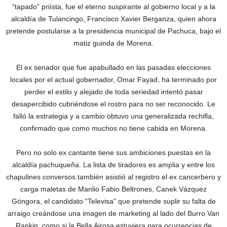
“tapado” priísta, fue el eterno suspirante al gobierno local y a la
alcaldía de Tulancingo, Francisco Xavier Berganza, quien ahora
pretende postularse a la presidencia municipal de Pachuca, bajo el
matiz guinda de Morena.
El ex senador que fue apabullado en las pasadas elecciones
locales por el actual gobernador, Omar Fayad, ha terminado por
perder el estilo y alejado de toda seriedad intentó pasar
desapercibido cubriéndose el rostro para no ser reconocido. Le
falló la estrategia y a cambio obtuvo una generalizada rechifla,
confirmado que como muchos no tiene cabida en Morena.
Pero no solo ex cantante tiene sus ambiciones puestas en la
alcaldía pachuqueña. La lista de tiradores es amplia y entre los
chapulines conversos también asistió al registro el ex cancerbero y
carga maletas de Manlio Fabio Beltrones, Canek Vázquez
Góngora, el candidato “Televisa” que pretende suplir su falta de
arraigo creándose una imagen de marketing al lado del Burro Van
Rankin, como si la Bella Airosa estuviera para ocurrencias de