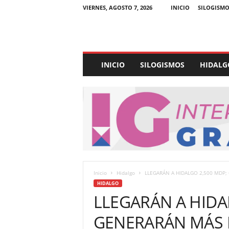
VIERNES, AGOSTO 7, 2026
INICIO
SILOGISMO
E
INICIO
SILOGISMOS
HIDALG
x
p
e
d
i
e
n
t
e
U
Inicio
Hidalgo
LLEGARÁN A HIDALGO 2,500 MDP;
l
HIDALGO
t
LLEGARÁN A HIDA
r
a
GENERARÁN MÁS 