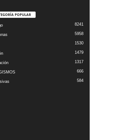
TEGORÍA POPULAR
8241
go
5958
mnas
1530
1479
ón
1317
ción
666
GISMOS
584
sivas