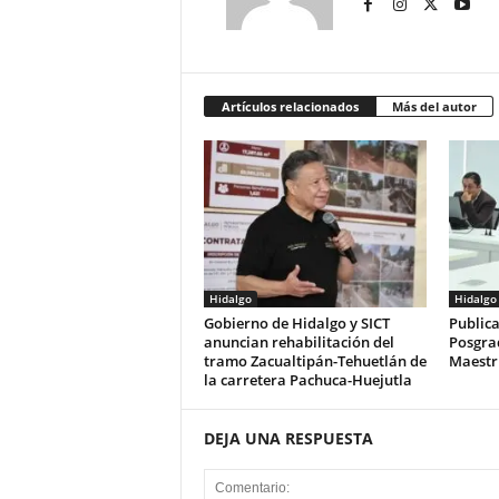
Artículos relacionados
Más del autor
Hidalgo
Hidalgo
Gobierno de Hidalgo y SICT
Publica
anuncian rehabilitación del
Posgra
tramo Zacualtipán-Tehuetlán de
Maestrí
la carretera Pachuca-Huejutla
DEJA UNA RESPUESTA