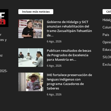
Incluso más noticias
CA
Hidal
Gobierno de Hidalgo y SICT
anuncian rehabilitación del
Colu
tramo Zacualtipán-Tehuetlán
r
de...
País
tes y
6 Ago, 2026
Opini
Educa
Publican resultados de becas
de Posgrados de Excelencia
ez
SILO
para Maestría en...
Exclu
6 Ago, 2026
2025-
IHE fortalece preservación de
lenguas indígenas con
programa Cazadores de
Saberes
6 Ago, 2026