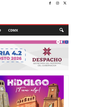
O
CDMX