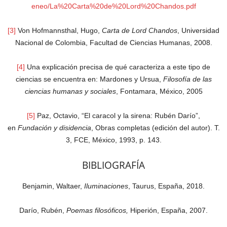
eneo/La%20Carta%20de%20Lord%20Chandos.pdf
[3]
Von Hofmannsthal, Hugo,
Carta de Lord Chandos
, Universidad
Nacional de Colombia, Facultad de Ciencias Humanas, 2008.
[4]
Una explicación precisa de qué caracteriza a este tipo de
ciencias se encuentra en: Mardones y Ursua,
Filosofía de las
ciencias humanas y sociales
, Fontamara, México, 2005
[5]
Paz, Octavio, “El caracol y la sirena: Rubén Darío”,
en
Fundación y disidencia
, Obras completas (edición del autor). T.
3, FCE, México, 1993, p. 143.
BIBLIOGRAFÍA
Benjamin, Waltaer,
Iluminaciones
, Taurus, España, 2018.
Darío, Rubén,
Poemas filosóficos,
Hiperión, España, 2007.