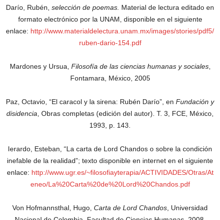
Darío, Rubén,
selección de poemas.
Material de lectura editado en
formato electrónico por la UNAM, disponible en el siguiente
enlace:
http://www.materialdelectura.unam.mx/images/stories/pdf5/
ruben-dario-154.pdf
Mardones y Ursua,
Filosofía de las ciencias humanas y sociales
,
Fontamara, México, 2005
Paz, Octavio, “El caracol y la sirena: Rubén Darío”, en
Fundación y
disidencia
, Obras completas (edición del autor). T. 3, FCE, México,
1993, p. 143.
Ierardo, Esteban, “La carta de Lord Chandos o sobre la condición
inefable de la realidad”; texto disponible en internet en el siguiente
enlace:
http://www.ugr.es/~filosofiayterapia/ACTIVIDADES/Otras/At
eneo/La%20Carta%20de%20Lord%20Chandos.pdf
Von Hofmannsthal, Hugo,
Carta de Lord Chandos
, Universidad
Nacional de Colombia, Facultad de Ciencias Humanas, 2008.