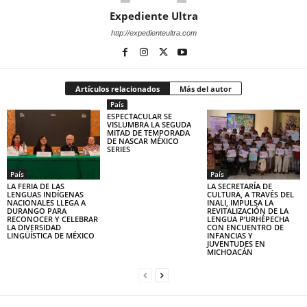
Expediente Ultra
http://expedienteultra.com
Artículos relacionados
Más del autor
País
ESPECTACULAR SE
VISLUMBRA LA SEGUDA
MITAD DE TEMPORADA
DE NASCAR MÉXICO
SERIES
País
País
LA FERIA DE LAS
LA SECRETARÍA DE
LENGUAS INDÍGENAS
CULTURA, A TRAVÉS DEL
NACIONALES LLEGA A
INALI, IMPULSA LA
DURANGO PARA
REVITALIZACIÓN DE LA
RECONOCER Y CELEBRAR
LENGUA P’URHÉPECHA
LA DIVERSIDAD
CON ENCUENTRO DE
LINGÜÍSTICA DE MÉXICO
INFANCIAS Y
JUVENTUDES EN
MICHOACÁN