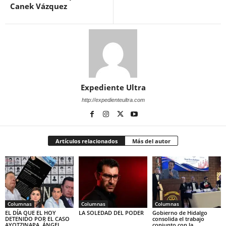
Canek Vázquez
Expediente Ultra
http://expedienteultra.com
Artículos relacionados
Más del autor
Columnas
Columnas
Columnas
EL DÍA QUE EL HOY
LA SOLEDAD DEL PODER
Gobierno de Hidalgo
DETENIDO POR EL CASO
consolida el trabajo
AYOTZINAPA, ÁNGEL
conjunto con la