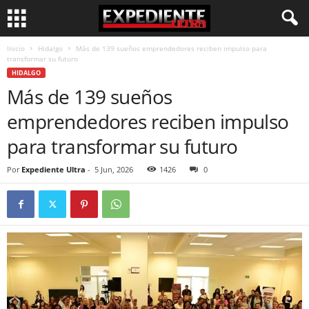
Inicio
Hidalgo
Más de 139 sueños emprendedores reciben impulso para
transformar su futuro
HIDALGO
Más de 139 sueños
emprendedores reciben impulso
para transformar su futuro
Por
Expediente Ultra
-
5 Jun, 2026
1426
0