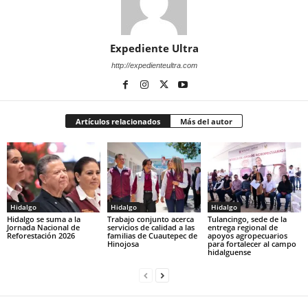
Expediente Ultra
http://expedienteultra.com
Artículos relacionados
Más del autor
Hidalgo
Hidalgo
Hidalgo
Hidalgo se suma a la
Trabajo conjunto acerca
Tulancingo, sede de la
Jornada Nacional de
servicios de calidad a las
entrega regional de
Reforestación 2026
familias de Cuautepec de
apoyos agropecuarios
Hinojosa
para fortalecer al campo
hidalguense