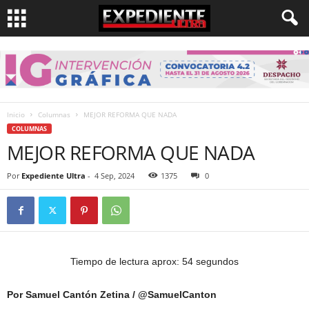
Inicio
Columnas
MEJOR REFORMA QUE NADA
COLUMNAS
MEJOR REFORMA QUE NADA
Por
Expediente Ultra
-
4 Sep, 2024
1375
0
Tiempo de lectura aprox: 54 segundos
Por Samuel Cantón Zetina / @SamuelCanton