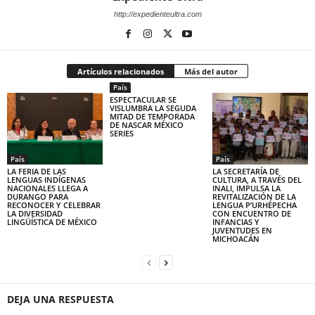
http://expedienteultra.com
Artículos relacionados
Más del autor
País
ESPECTACULAR SE
VISLUMBRA LA SEGUDA
MITAD DE TEMPORADA
DE NASCAR MÉXICO
SERIES
País
País
LA FERIA DE LAS
LA SECRETARÍA DE
LENGUAS INDÍGENAS
CULTURA, A TRAVÉS DEL
NACIONALES LLEGA A
INALI, IMPULSA LA
DURANGO PARA
REVITALIZACIÓN DE LA
RECONOCER Y CELEBRAR
LENGUA P’URHÉPECHA
LA DIVERSIDAD
CON ENCUENTRO DE
LINGÜÍSTICA DE MÉXICO
INFANCIAS Y
JUVENTUDES EN
MICHOACÁN
DEJA UNA RESPUESTA